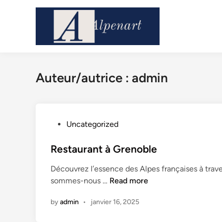
Skip
to
content
Auteur/autrice :
admin
P
Uncategorized
o
s
Restaurant à Grenoble
t
Découvrez l’essence des Alpes françaises à trave
e
R
sommes-nous …
Read more
d
e
i
by
admin
•
janvier 16, 2025
s
n
t