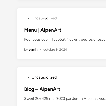
a
u
r
P
Uncategorized
a
o
n
s
Menu | AlpenArt
t
t
à
Pour vous ouvrir l’appétit Nos entrées les choses
e
G
d
r
by
admin
•
octobre 9, 2024
i
e
n
n
o
b
l
P
Uncategorized
e
o
s
Blog – AlpenArt
t
3 avril 202429 mai 2023 par Jerem Alpenart vous
e
d